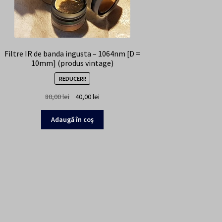
Filtre IR de banda ingusta – 1064nm [D =
10mm] (produs vintage)
REDUCERI!
Prețul
Prețul
80,00
lei
40,00
lei
inițial
curent
a
este:
Adaugă în coș
fost:
40,00 lei.
80,00 lei.