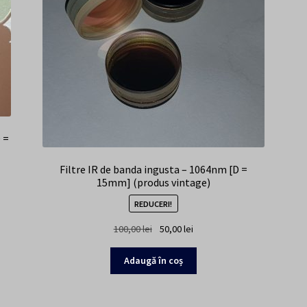
 =
Filtre IR de banda ingusta – 1064nm [D =
15mm] (produs vintage)
REDUCERI!
Prețul
Prețul
100,00
lei
50,00
lei
inițial
curent
a
este:
Adaugă în coș
fost:
50,00 lei.
100,00 lei.