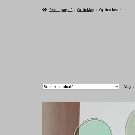
Prima pagină
Contact
Contul personal
Cosul
Prima pagină
OpticMag
Optica laser
Afișez