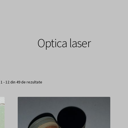
 de cumparaturi
Finalizare comanda
Sample Page
OpticMag
Optica laser
 1 - 12 din 49 de rezultate