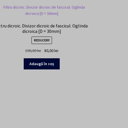
ltru dicroic. Divizor dicroic de fascicul. Oglinda
dicroica [D = 30mm]
REDUCERI!
Prețul
Prețul
100,00
lei
80,00
lei
inițial
curent
a
este:
Adaugă în coș
fost:
80,00 lei.
100,00 lei.