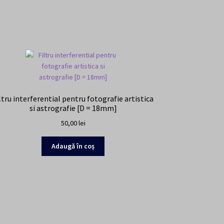
ltru interferential pentru fotografie artistica
si astrografie [D = 18mm]
50,00
lei
Adaugă în coș