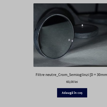
Filtre neutre_Crom_Semioglinzi [D = 30mm
60,00
lei
Adaugă în coș