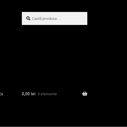
Caută
Caută
după:
cs
0,00
lei
0 elemente