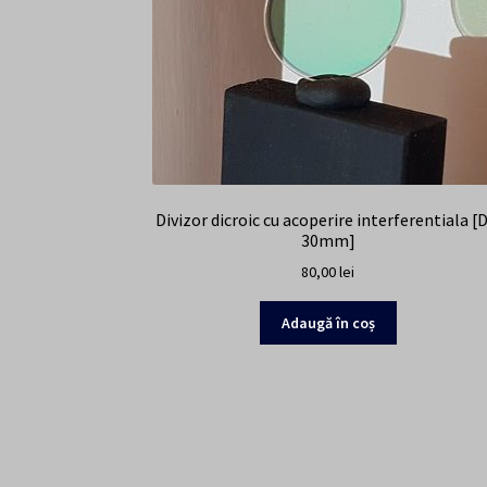
Divizor dicroic cu acoperire interferentiala [D
30mm]
80,00
lei
Adaugă în coș