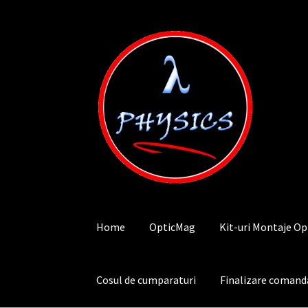
Sari
Sari
la
la
navigare
conținut
Home
OpticMag
Kit-uri Montaje Op
Cosul de cumparaturi
Finalizare comand