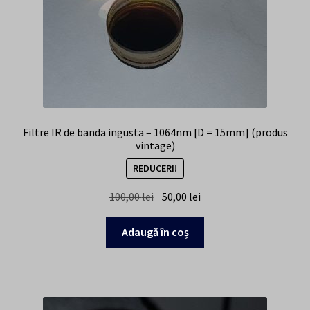
Filtre IR de banda ingusta – 1064nm [D = 15mm] (produs
vintage)
REDUCERI!
Prețul
Prețul
100,00
lei
50,00
lei
inițial
curent
a
este:
Adaugă în coș
fost:
50,00 lei.
100,00 lei.