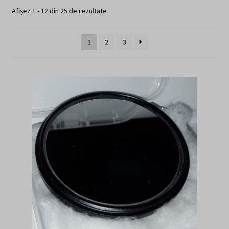
Afișez 1 - 12 din 25 de rezultate
Finalizare comanda
Sample Page
1
2
3
OpticMag