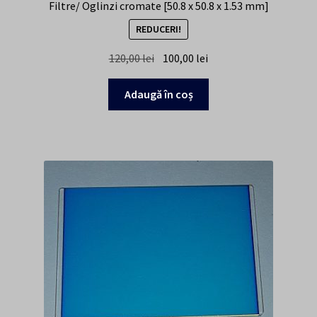
Filtre/ Oglinzi cromate [50.8 x 50.8 x 1.53 mm]
REDUCERI!
Prețul
Prețul
120,00
lei
100,00
lei
inițial
curent
a
este:
Adaugă în coș
fost:
100,00 lei.
120,00 lei.