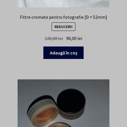
Filtre cromate pentru fotografie [D = 52mm]
REDUCERI!
Prețul
Prețul
120,00
lei
90,00
lei
inițial
curent
a
este:
Adaugă în coș
fost:
90,00 lei.
120,00 lei.