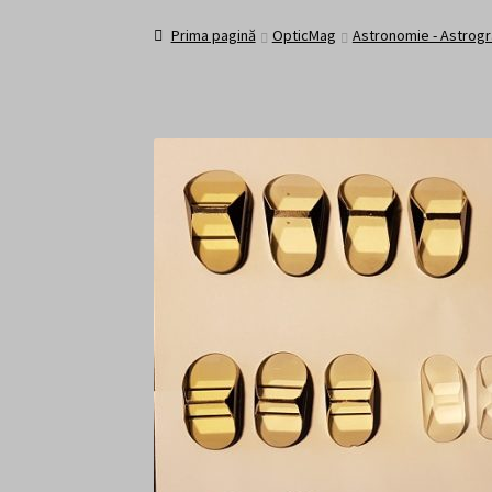
Prima pagină
Contact
Contul personal
Cosul
Prima pagină
OpticMag
Astronomie - Astrogra