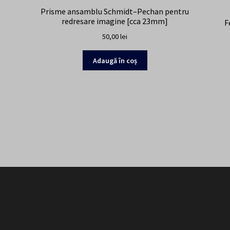
Prisme ansamblu Schmidt–Pechan pentru
redresare imagine [cca 23mm]
F
50,00
lei
Adaugă în coș