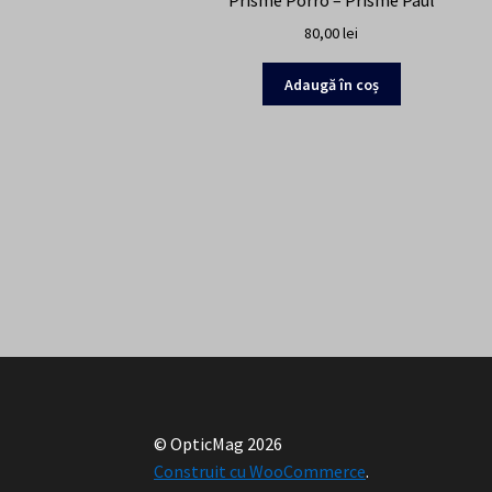
Prisme Porro – Prisme Paul
80,00
lei
Adaugă în coș
© OpticMag 2026
Construit cu WooCommerce
.