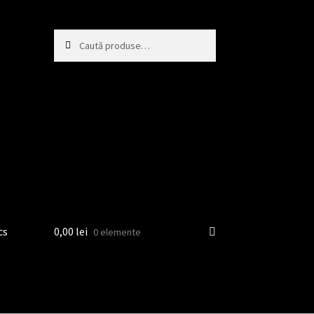
Caută
Caută
după:
cs
0,00
lei
0 elemente