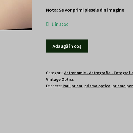
Nota: Se vor primi piesele din imagine
1 în stoc
Cantitate
Adaugă în coș
Lot
10
prisme
Porro
Categorii:
Astronomie - Astrografie - Fotografi
Vintage Optics
(Paul)
Etichete:
Paul prism
,
prisma optica
,
prisma por
-
Paul
prism
(10
pcs)