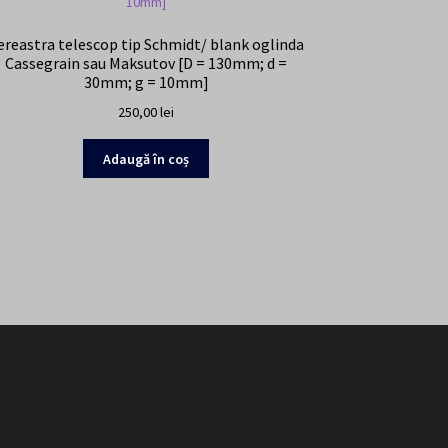
ereastra telescop tip Schmidt/ blank oglinda
Cassegrain sau Maksutov [D = 130mm; d =
30mm; g = 10mm]
250,00
lei
Adaugă în coș