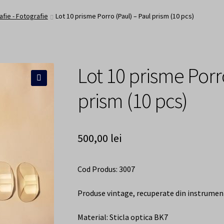
 de cumparaturi
Finalizare comanda
Sample Page
OpticMag
fie - Fotografie
Lot 10 prisme Porro (Paul) – Paul prism (10 pcs)
Lot 10 prisme Porr
🔍
prism (10 pcs)
500,00
lei
Cod Produs: 3007
Produse vintage, recuperate din instrument
Material: Sticla optica BK7