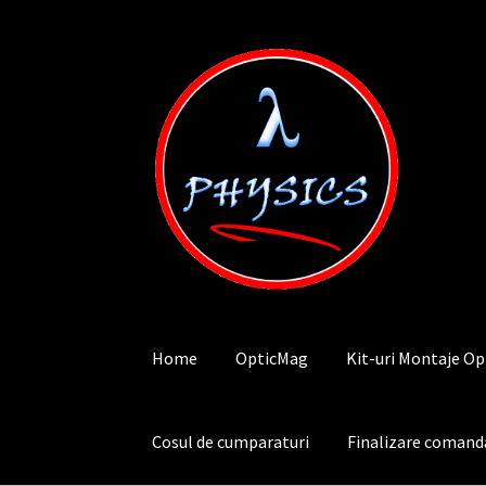
Sari
Sari
la
la
navigare
conținut
Home
OpticMag
Kit-uri Montaje Op
Cosul de cumparaturi
Finalizare comand